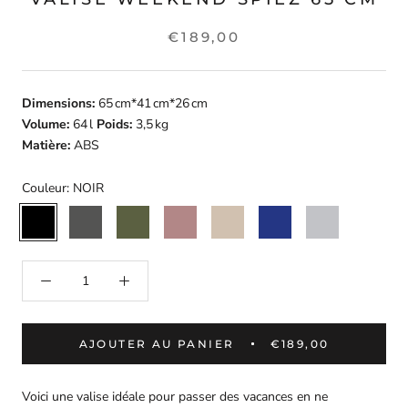
€189,00
Dimensions:
65 cm*41 cm*26 cm
Volume:
64 l
Poids:
3,5 kg
Matière:
ABS
Couleur:
NOIR
NOIR
GRIS
KAKI
ROSE
BEIGE
MARINE
GRIS
FONCE
DORE
AJOUTER AU PANIER
€189,00
Voici une valise idéale pour passer des vacances en ne