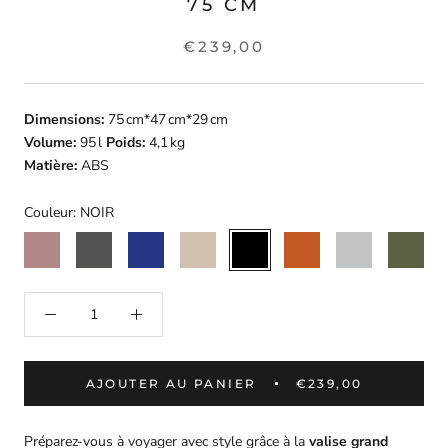
75 CM
€239,00
Dimensions:
75 cm*47 cm*29 cm
Volume:
95 l
Poids:
4,1 kg
Matière:
ABS
Couleur:
NOIR
ROSE
GRIS
MARINE
BEIGE
NOIR
TERRACOTTA
GRIS
KAKI
DORE
FONCE
AJOUTER AU PANIER
€239,00
Préparez-vous à voyager avec style grâce à la
valise grand