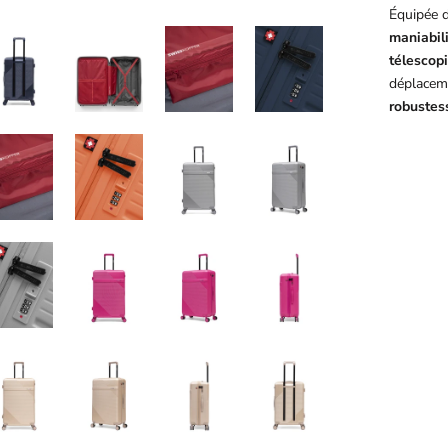
Équipée 
maniabil
télescop
déplacem
robustess