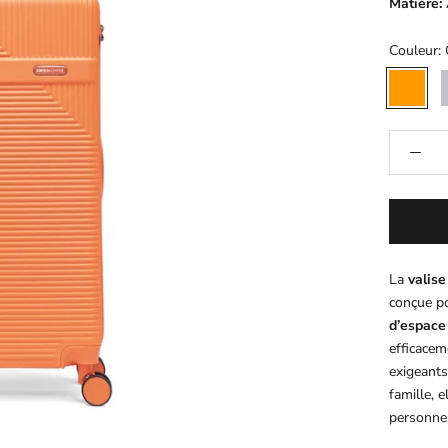
Matière:
Couleur:
ORANGE
G
La
valis
conçue p
d’espace
efficacem
exigeants
famille, 
personnel