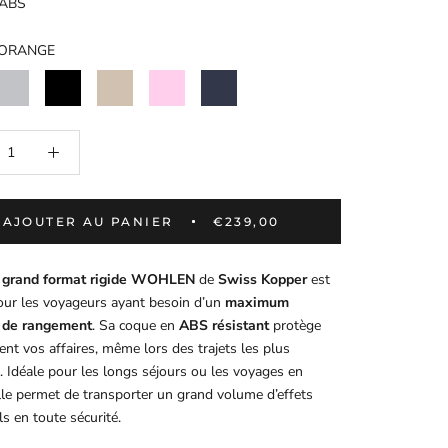
ABS
ORANGE
RIS
NOIR
BEIGE
ROSE
BLEU
FONCE
AJOUTER AU PANIER
€239,00
e grand format rigide WOHLEN
de
Swiss Kopper
est
our les voyageurs ayant besoin d’un
maximum
 de rangement
. Sa coque en
ABS résistant
protège
ent vos affaires, même lors des trajets les plus
. Idéale pour les longs séjours ou les voyages en
elle permet de transporter un grand volume d’effets
s en toute sécurité.