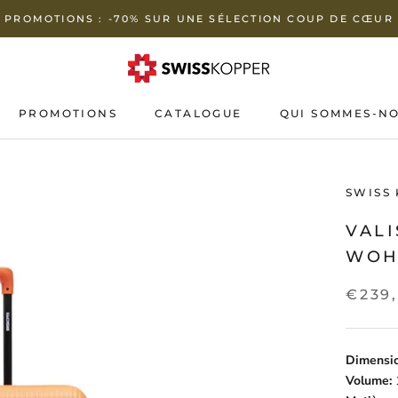
PROMOTIONS : -70% SUR UNE SÉLECTION COUP DE CŒUR
PROMOTIONS
CATALOGUE
QUI SOMMES-NO
PROMOTIONS
QUI SOMMES-NO
SWISS
VAL
WOH
€239
Dimensi
Volume:
1