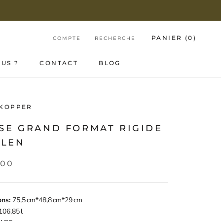
PANIER (
0
)
COMPTE
RECHERCHE
US ?
CONTACT
BLOG
US ?
CONTACT
BLOG
 KOPPER
ISE GRAND FORMAT RIGIDE
LEN
,00
ons:
75,5 cm*48,8 cm*29 cm
06,85 l