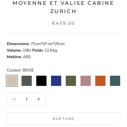
MOYENNE ET VALISE CABINE
ZURICH
€459,00
Dimensions:
75 cm*47 cm*29 cm
Volume:
196 l
Poids:
12,9 kg
Matière:
ABS
Couleur:
BEIGE
BEIGE
GRIS
NOIR
MARINE
KAKI
ROSE
TERRACOTTA
VERT
FONCE
DORE
FONCE
RUPTURE