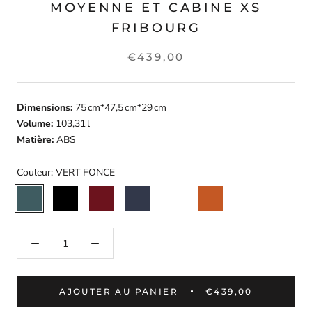
MOYENNE ET CABINE XS
FRIBOURG
€439,00
Dimensions:
75 cm*47,5 cm*29 cm
Volume:
103,31 l
Matière:
ABS
Couleur:
VERT FONCE
VERT
NOIR
BORDEAUX
BLEU
MIEL
TERRACOTTA
FONCE
FONCE
AJOUTER AU PANIER
€439,00