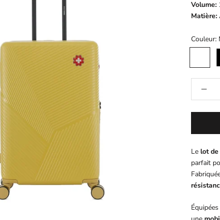
Volume:
1
Matière:
Couleur:
MIEL
Le
lot d
parfait p
Fabriqué
résistan
Équipées
une
mobil