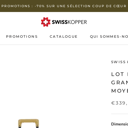
PROMOTIONS : -70% SUR UNE SÉLECTION COUP DE CŒUR
PROMOTIONS
CATALOGUE
QUI SOMMES-NO
PROMOTIONS
QUI SOMMES-NO
SWISS
LOT 
GRA
MOY
€339
Dimensi