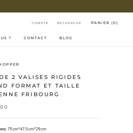
PANIER (
0
)
COMPTE
RECHERCHE
US ?
CONTACT
BLOG
US ?
CONTACT
BLOG
 KOPPER
DE 2 VALISES RIGIDES
ND FORMAT ET TAILLE
ENNE FRIBOURG
,00
ons:
75 cm*47,5 cm*29 cm