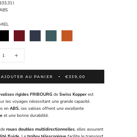
03,31 l
ABS
MIEL
NOIR
BORDEAUX
BLEU
VERT
TERRACOTTA
FONCE
FONCE
AJOUTER AU PANIER
€339,00
e valises rigides FRIBOURG
de
Swiss Kopper
est
our les voyages nécessitant une grande capacité.
es en
ABS
, ces valises offrent une excellente
ce
et une bonne durabilité.
 de
roues doubles multidirectionnelles
, elles assurent
ité fluide
. Le
trolley télescopique
facilite le transport