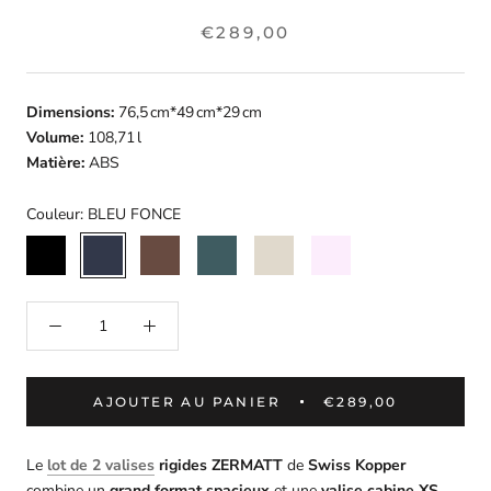
€289,00
Dimensions:
76,5 cm*49 cm*29 cm
Volume:
108,71 l
Matière:
ABS
Couleur:
BLEU FONCE
NOIR
BLEU
MARRON
VERT
ECRU
ROSE
FONCE
FONCE
FONCE
CLAIR
AJOUTER AU PANIER
€289,00
Le
lot de 2 valises
rigides ZERMATT
de
Swiss Kopper
combine un
grand format spacieux
et une
valise cabine XS