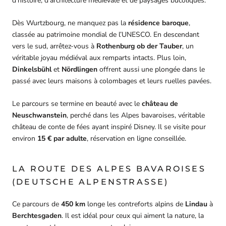
d’histoire, d’architecture médiévale et de paysages bucoliques.
Dès Wurtzbourg, ne manquez pas la
résidence baroque
,
classée au patrimoine mondial de l’UNESCO. En descendant
vers le sud, arrêtez-vous à
Rothenburg ob der Tauber
, un
véritable joyau médiéval aux remparts intacts. Plus loin,
Dinkelsbühl
et
Nördlingen
offrent aussi une plongée dans le
passé avec leurs maisons à colombages et leurs ruelles pavées.
Le parcours se termine en beauté avec le
château de
Neuschwanstein
, perché dans les Alpes bavaroises, véritable
château de conte de fées ayant inspiré Disney. Il se visite pour
environ
15 € par adulte
, réservation en ligne conseillée.
LA ROUTE DES ALPES BAVAROISES
(DEUTSCHE ALPENSTRASSE)
Ce parcours de
450 km
longe les contreforts alpins de
Lindau
à
Berchtesgaden
. Il est idéal pour ceux qui aiment la nature, la