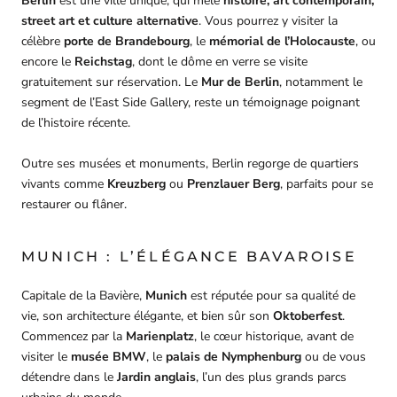
Berlin
est une ville unique, qui mêle
histoire, art contemporain,
street art et culture alternative
. Vous pourrez y visiter la
célèbre
porte de Brandebourg
, le
mémorial de l’Holocauste
, ou
encore le
Reichstag
, dont le dôme en verre se visite
gratuitement sur réservation. Le
Mur de Berlin
, notamment le
segment de l’East Side Gallery, reste un témoignage poignant
de l’histoire récente.
Outre ses musées et monuments, Berlin regorge de quartiers
vivants comme
Kreuzberg
ou
Prenzlauer Berg
, parfaits pour se
restaurer ou flâner.
MUNICH : L’ÉLÉGANCE BAVAROISE
Capitale de la Bavière,
Munich
est réputée pour sa qualité de
vie, son architecture élégante, et bien sûr son
Oktoberfest
.
Commencez par la
Marienplatz
, le cœur historique, avant de
visiter le
musée BMW
, le
palais de Nymphenburg
ou de vous
détendre dans le
Jardin anglais
, l’un des plus grands parcs